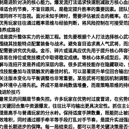
制是进阶对决的核心能力。爆发流打法追求快速削减敌方核心血
择适合的节奏，不盲目跟风，是稳定提升胜率的重要因素。团队
理同样不可忽视。面对未知手牌时，需要评估被反击的概率。在
优秀玩家往往通过概率思维与经验判断，将风险控制在可接受范
雄养成路径
成是提升整体实力的长期工程。首先要根据个人打法选择核心武
围绕其技能特点配置装备与战术。避免盲目追求高人气武将，而
配需要讲究优先级。金币、碎片或道具应优先用于提升核心阵容
容易在排位或竞技模式中取得稳定成绩。等核心体系成型后，再
解与连招开发是养成的深层内容。很多武将技能存在隐藏联动，
找技能叠加与连锁触发的最佳时机，可以显著提升单位回合输出
关注版本变化与平衡调整也非常重要。某些武将可能因机制调整
争环境中占得先机。养成不是单纯数值堆叠，而是策略思维的持
战进阶技巧
最常见的问题是节奏失控。许多玩家在优势时过度冒进，在劣势
在关键回合集中资源爆发，往往比平均输出更具决定性。抓住主
理是高手与普通玩家的分水岭。保持适度手牌数量，既能防止被
效堆积，同时通过顺手牵羊等手段打乱对手节奏，是提升实战强
力是长期进步的保障。每一局结束后，都可以思考关键决策是否