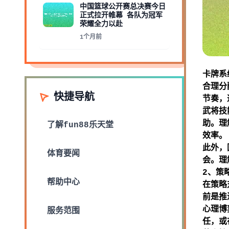
中国篮球公开赛总决赛今日
正式拉开帷幕 各队为冠军
荣耀全力以赴
1个月前
卡牌系
合理分
快捷导航
节奏，
武将技
助。理
了解
fun88乐天堂
效率。
此外，
体育要闻
会。理
2、策
帮助中心
在策略
前是推
心理博
服务范围
任，或