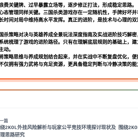
浪费关键牌、过早暴露立场等，逐步修正打法，形成稳定思路。
心态管理同样关键。三国杀类游戏存在一定随机性，手牌好坏并
长时间对局中维持高水平发挥。真正的进阶，是技术与心理的双
国杀策略对决与英雄养成全景玩法深度指南及实战进阶技巧解密
系统梳理了游戏的进阶路径。只有在理解底层规则的基础上，建
主动。
将策略思维与养成规划结合起来，并在实战中不断复盘优化，便
不仅拥有强力武将与充足资源，更具备稳定判断与冷静决策的能
一篇
绕2KOL外挂风险解析与玩家公平竞技环境探讨现状及
围绕2K
治理思路研究