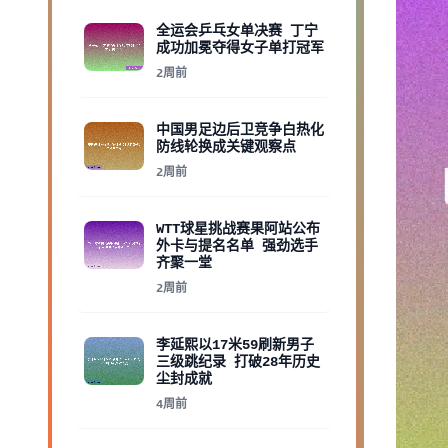
全运会乒乓女单决赛 丁宁
成功加冕夺得女子单打冠军
2周前
中国男足边后卫竞争白热化
防线轮换成关键观察点
2周前
WTT球星挑战赛果阿站公布
外卡与提名名单 强劲选手
齐聚一堂
2周前
李延熙以17米59刷新男子
三级跳纪录 打破28年历史
尘封成就
4周前