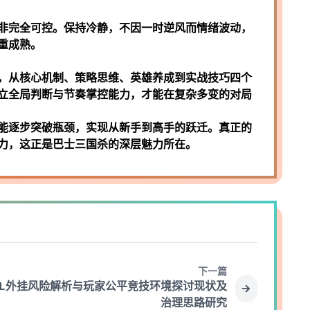
非完全可控。保持冷静，不因一时逆风而情绪波动，
重成熟。
，从核心机制、策略思维、英雄养成到实战技巧四个
立全局判断与节奏掌控能力，才能在复杂多变的对局
能逐步突破瓶颈，实现从新手到高手的跃迁。真正的
力，这正是巴士三国杀的深层魅力所在。
下一篇
OL外挂风险解析与玩家公平竞技环境探讨现状及
治理思路研究