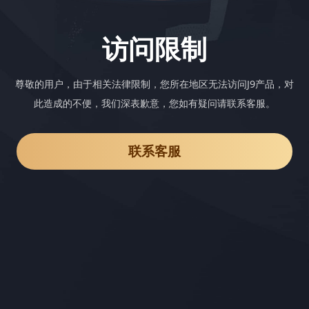
访问限制
尊敬的用户，由于相关法律限制，您所在地区无法访问J9产品，对
此造成的不便，我们深表歉意，您如有疑问请联系客服。
联系客服