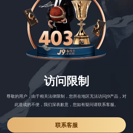
访问限制
尊敬的用户，由于相关法律限制，您所在地区无法访问J9产品，对
此造成的不便，我们深表歉意，您如有疑问请联系客服。
联系客服